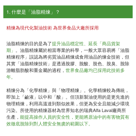
1. 什麼是「油脂精煉」？
精煉為現代化製油技術 為世界食品大廠所採用
油脂精煉的目的是為了
提升油品穩定性、延長「商品貨架
期」
。油脂精煉屬於相當專業的科學，一般大眾容易將「油脂
精煉程序」誤認為將劣質油品精煉成食用油品的煉金技術，但
其實「油脂精煉技術」是透過脫膠、脫酸、脫色、脫臭、脫除
游離脂肪酸和重金屬的過程，
世界食品廠均已採用此技術多
年。
精煉分為「化學精煉」與「物理精煉」。化學精煉較為傳統，
即加上「鹼液」以中和「酸」。但頂新製油使用的是更先進的
物理精煉，利用高溫達到類似效果，但更為安全且能減少環境
污染。所使用的精煉器材為世界知名的瑞典Alfa Laval廠商所
生產，
能提高操作人員的安全性，更能將原油中的有害物質有
效徹底脫除到對人體安全無虞的範圍以下。